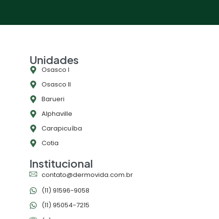
Unidades
Osasco l
Osasco ll
Barueri
Alphaville
Carapicuíba
Cotia
Institucional
contato@dermovida.com.br
(11) 91596-9058
(11) 95054-7215