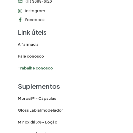
(11) 3699-6120
Instagram
Facebook
Link úteis
A farmácia
Fale conosco
Trabalhe conosco
Suplementos
Morosil® – Cápsulas
Gloss Labial modelador
Minoxidil 5% – Loção