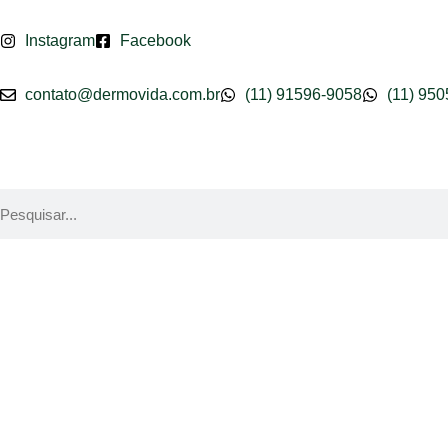
Instagram
Facebook
Pular
para
contato@dermovida.com.br
(11) 91596-9058
(11) 95
o
conteúdo