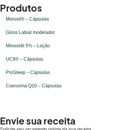
Produtos
Morosil® – Cápsulas
Gloss Labial modelador
Minoxidil 5% – Loção
UCII® – Cápsulas
ProSleep – Cápsulas
Coenzima Q10 – Cápsulas
Envie sua receita
Solicite seu orçamento online da sua receita.