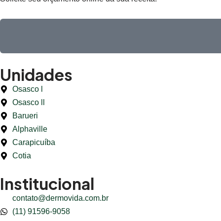
Unidades
Osasco l
Osasco ll
Barueri
Alphaville
Carapicuíba
Cotia
Institucional
contato@dermovida.com.br
(11) 91596-9058