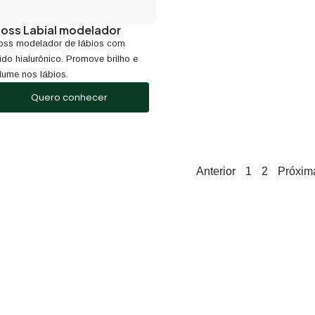
loss Labial modelador
oss modelador de lábios com
ido hialurônico. Promove brilho e
lume nos lábios.
Quero conhecer
Anterior
1
2
Próxim