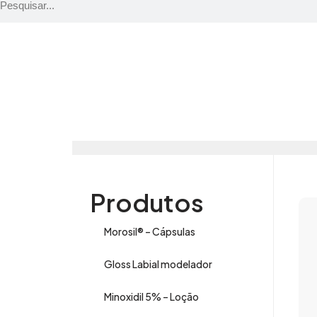
Produtos
Morosil® – Cápsulas
Gloss Labial modelador
Minoxidil 5% – Loção