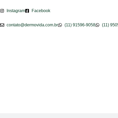
Instagram
Facebook
Pular
para
contato@dermovida.com.br
(11) 91596-9058
(11) 95
o
conteúdo