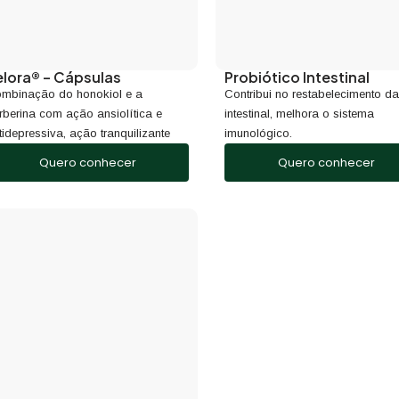
elora® – Cápsulas
Probiótico Intestinal
mbinação do honokiol e a
Contribui no restabelecimento da
rberina com ação ansiolítica e
intestinal, melhora o sistema
tidepressiva, ação tranquilizante
imunológico.
Quero conhecer
Quero conhecer