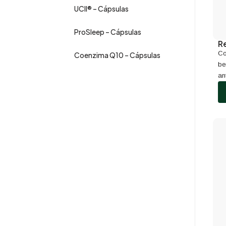
UCII® – Cápsulas
ProSleep – Cápsulas
R
Co
Coenzima Q10 – Cápsulas
be
an