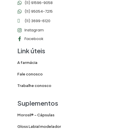
(11) 91596-9058
(11) 95054-7215
(11) 3699-6120
Instagram
Facebook
Link úteis
A farmácia
Fale conosco
Trabalhe conosco
Suplementos
Morosil® – Cápsulas
Gloss Labial modelador