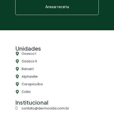
Anexar receita
Unidades
Osasco l
Osasco ll
Barueri
Alphaville
Carapicuíba
Cotia
Institucional
contato@dermovida.com.br