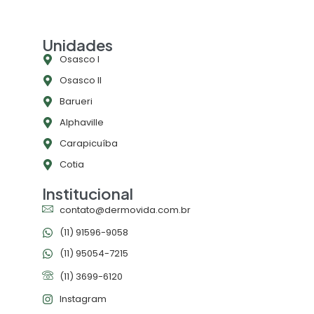
Unidades
Osasco l
Osasco ll
Barueri
Alphaville
Carapicuíba
Cotia
Institucional
contato@dermovida.com.br
(11) 91596-9058
(11) 95054-7215
(11) 3699-6120
Instagram