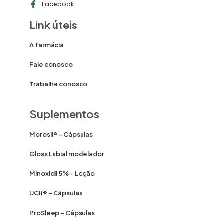
Facebook
Link úteis
A farmácia
Fale conosco
Trabalhe conosco
Suplementos
Morosil® – Cápsulas
Gloss Labial modelador
Minoxidil 5% – Loção
UCII® – Cápsulas
ProSleep – Cápsulas