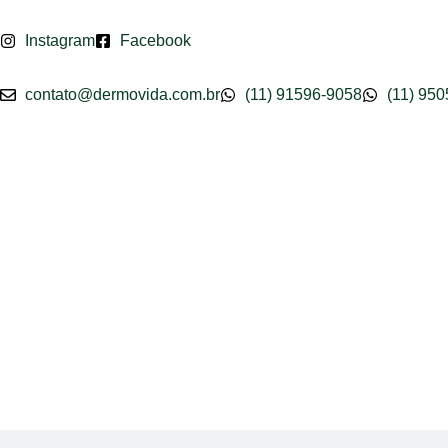
Instagram
Facebook
Pular
para
contato@dermovida.com.br
(11) 91596-9058
(11) 95
o
conteúdo