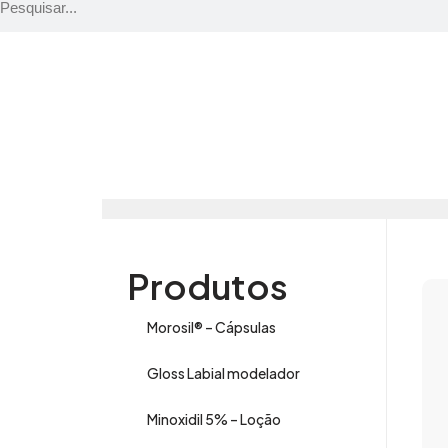
Produtos
Morosil® – Cápsulas
Gloss Labial modelador
Minoxidil 5% – Loção