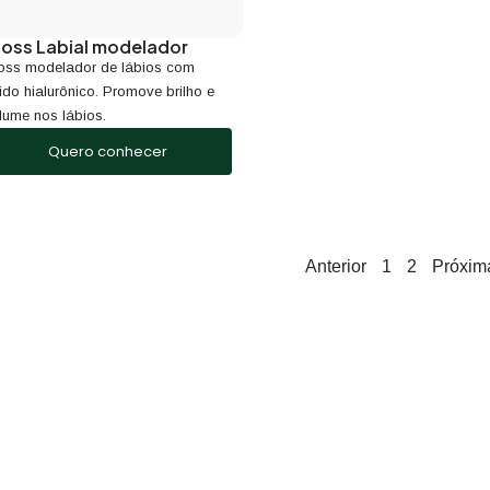
loss Labial modelador
oss modelador de lábios com
ido hialurônico. Promove brilho e
lume nos lábios.
Quero conhecer
Anterior
1
2
Próxim