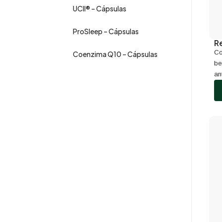
UCII® – Cápsulas
ProSleep – Cápsulas
R
Co
Coenzima Q10 – Cápsulas
be
an