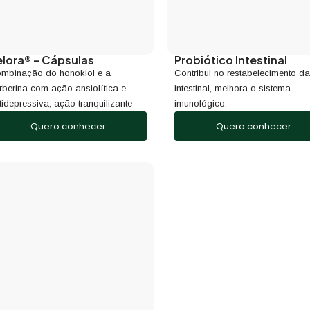
elora® – Cápsulas
Probiótico Intestinal
mbinação do honokiol e a
Contribui no restabelecimento da
rberina com ação ansiolítica e
intestinal, melhora o sistema
tidepressiva, ação tranquilizante
imunológico.
Quero conhecer
Quero conhecer