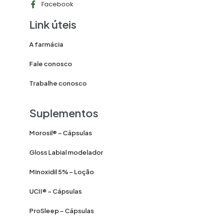
Facebook
Link úteis
A farmácia
Fale conosco
Trabalhe conosco
Suplementos
Morosil® – Cápsulas
Gloss Labial modelador
Minoxidil 5% – Loção
UCII® – Cápsulas
ProSleep – Cápsulas