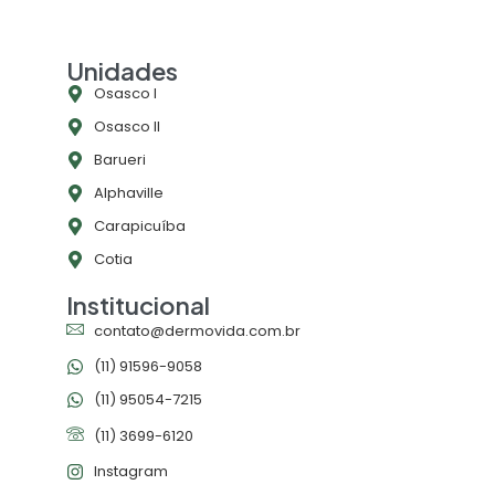
Unidades
Osasco l
Osasco ll
Barueri
Alphaville
Carapicuíba
Cotia
Institucional
contato@dermovida.com.br
(11) 91596-9058
(11) 95054-7215
(11) 3699-6120
Instagram