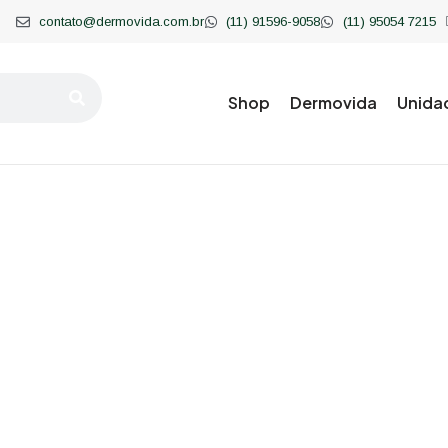
contato@dermovida.com.br
(11) 91596-9058
(11) 95054 7215
Shop
Dermovida
Unida