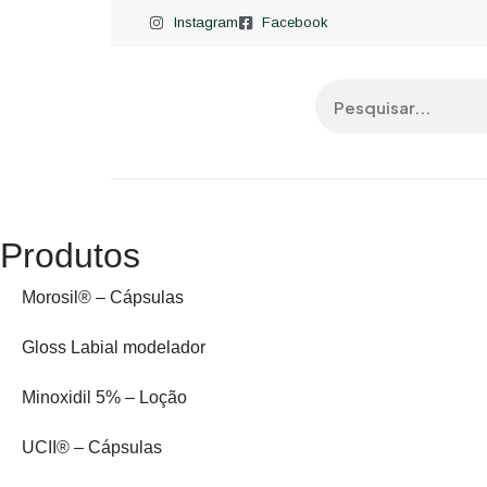
Instagram
Facebook
Pular
para
o
conteúdo
Produtos
Morosil® – Cápsulas
Gloss Labial modelador
Minoxidil 5% – Loção
UCII® – Cápsulas