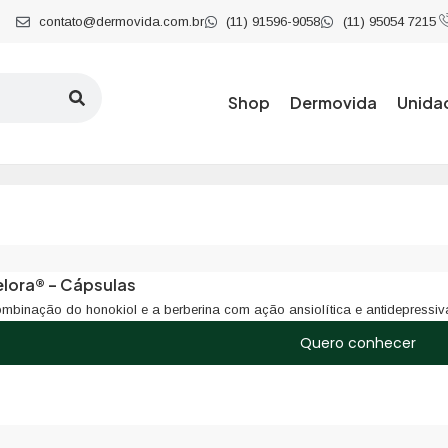
contato@dermovida.com.br
(11) 91596-9058
(11) 95054 7215
Shop
Dermovida
Unida
elora® – Cápsulas
mbinação do honokiol e a berberina com ação ansiolítica e antidepressiv
Quero conhecer