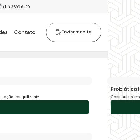
(11) 3699.6120
des
Contato
Enviar receita
Probiótico I
a, ação tranquilizante
Contribui no re