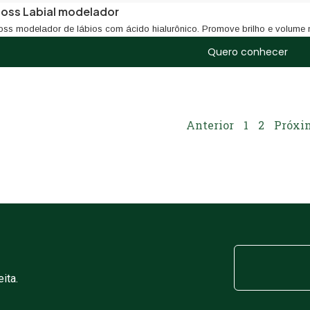
loss Labial modelador
oss modelador de lábios com ácido hialurônico. Promove brilho e volume 
Quero conhecer
Anterior
1
2
Próxi
ita.