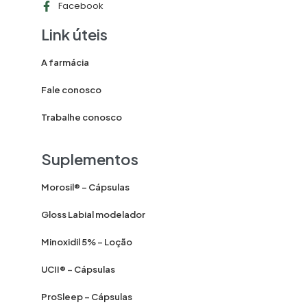
Facebook
Link úteis
A farmácia
Fale conosco
Trabalhe conosco
Suplementos
Morosil® – Cápsulas
Gloss Labial modelador
Minoxidil 5% – Loção
UCII® – Cápsulas
ProSleep – Cápsulas