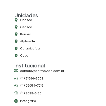
Unidades
Osasco l
Osasco ll
Barueri
Alphaville
Carapicuíba
Cotia
Institucional
contato@dermovida.com.br
(11) 91596-9058
(11) 95054-7215
(11) 3699-6120
Instagram