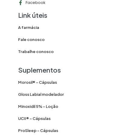
Facebook
Link úteis
A farmácia
Fale conosco
Trabalhe conosco
Suplementos
Morosil® – Cápsulas
Gloss Labial modelador
Minoxidil 5% – Loção
UCII® – Cápsulas
ProSleep – Cápsulas