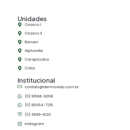
Unidades
Osasco l
Osasco ll
Barueri
Alphaville
Carapicuíba
Cotia
Institucional
contato@dermovida.com.br
(11) 91596-9058
(11) 95054-7215
(11) 3699-6120
Instagram