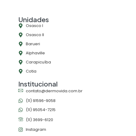
Unidades
Osasco l
Osasco ll
Barueri
Alphaville
Carapicuíba
Cotia
Institucional
contato@dermovida.com.br
(11) 91596-9058
(11) 95054-7215
(11) 3699-6120
Instagram