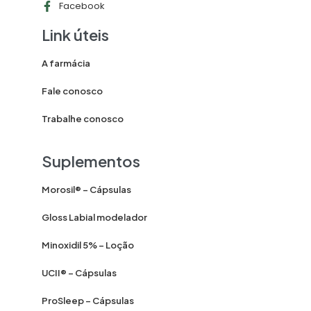
Facebook
Link úteis
A farmácia
Fale conosco
Trabalhe conosco
Suplementos
Morosil® – Cápsulas
Gloss Labial modelador
Minoxidil 5% – Loção
UCII® – Cápsulas
ProSleep – Cápsulas