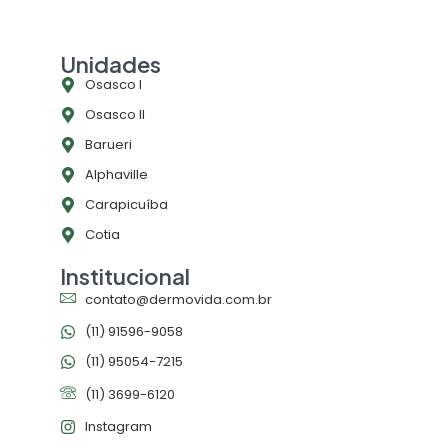
Unidades
Osasco l
Osasco ll
Barueri
Alphaville
Carapicuíba
Cotia
Institucional
contato@dermovida.com.br
(11) 91596-9058
(11) 95054-7215
(11) 3699-6120
Instagram