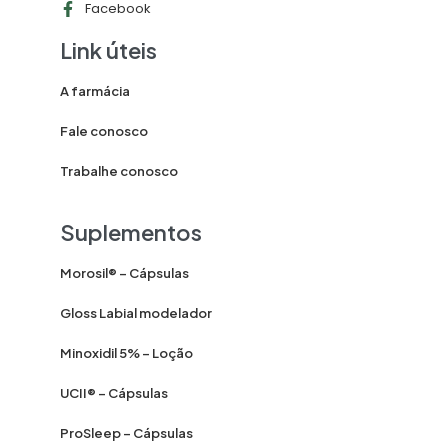
Facebook
Link úteis
A farmácia
Fale conosco
Trabalhe conosco
Suplementos
Morosil® – Cápsulas
Gloss Labial modelador
Minoxidil 5% – Loção
UCII® – Cápsulas
ProSleep – Cápsulas