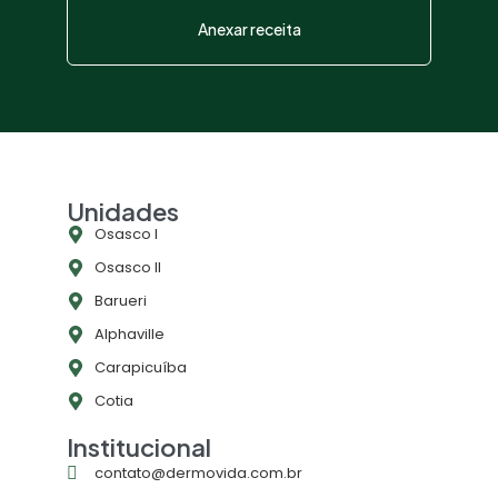
Anexar receita
Unidades
Osasco l
Osasco ll
Barueri
Alphaville
Carapicuíba
Cotia
Institucional
contato@dermovida.com.br