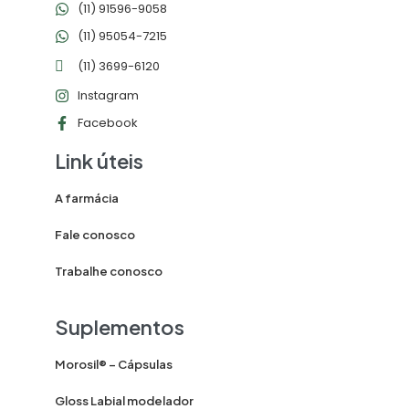
(11) 91596-9058
(11) 95054-7215
(11) 3699-6120
Instagram
Facebook
Link úteis
A farmácia
Fale conosco
Trabalhe conosco
Suplementos
Morosil® – Cápsulas
Gloss Labial modelador