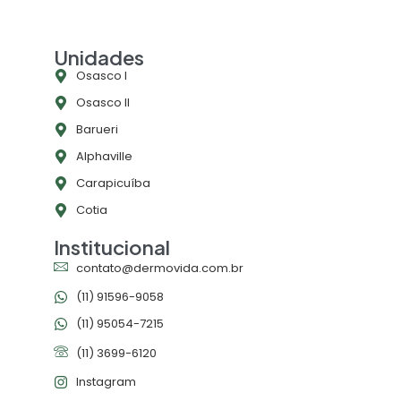
Unidades
Osasco l
Osasco ll
Barueri
Alphaville
Carapicuíba
Cotia
Institucional
contato@dermovida.com.br
(11) 91596-9058
(11) 95054-7215
(11) 3699-6120
Instagram