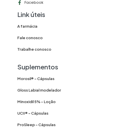
Facebook
Link úteis
A farmácia
Fale conosco
Trabalhe conosco
Suplementos
Morosil® – Cápsulas
Gloss Labial modelador
Minoxidil 5% – Loção
UCII® – Cápsulas
ProSleep – Cápsulas